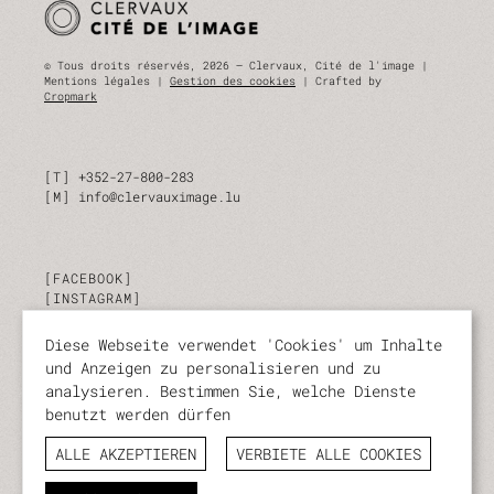
© Tous droits réservés, 2026 — Clervaux, Cité de l'image |
Mentions légales |
Gestion des cookies
| Crafted by
Cropmark
T
+352-27-800-283
M
info@clervauximage.lu
FACEBOOK
INSTAGRAM
LINKEDIN
Diese Webseite verwendet 'Cookies' um Inhalte
und Anzeigen zu personalisieren und zu
ABONNIEREN SIE UNSEREN NEWSLETTER
analysieren. Bestimmen Sie, welche Dienste
benutzt werden dürfen
Bleiben Sie jederzeit über unsere Aktivitäten und
Veranstaltungen auf dem Laufenden.
ALLE AKZEPTIEREN
VERBIETE ALLE COOKIES
ABONNIEREN