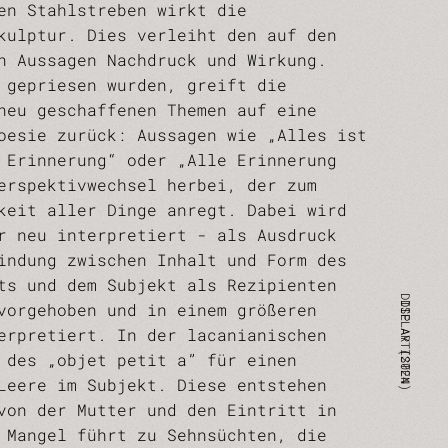
en Stahlstreben wirkt die
kulptur. Dies verleiht den auf den
n Aussagen Nachdruck und Wirkung.
 gepriesen wurden, greift die
neu geschaffenen Themen auf eine
oesie zurück: Aussagen wie „Alles ist
 Erinnerung“ oder „Alle Erinnerung
erspektivwechsel herbei, der zum
keit aller Dinge anregt. Dabei wird
r neu interpretiert - als Ausdruck
indung zwischen Inhalt und Form des
ts und dem Subjekt als Rezipienten
vorgehoben und in einem größeren
erpretiert. In der lacanianischen
 des „objet petit a” für einen
Leere im Subjekt. Diese entstehen
von der Mutter und den Eintritt in
 Mangel führt zu Sehnsüchten, die