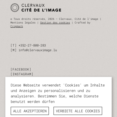
© Tous droits réservés, 2026 — Clervaux, Cité de l'image |
Mentions légales |
Gestion des cookies
| Crafted by
Cropmark
T
+352-27-800-283
M
info@clervauximage.lu
FACEBOOK
INSTAGRAM
LINKEDIN
Diese Webseite verwendet 'Cookies' um Inhalte
und Anzeigen zu personalisieren und zu
ABONNIEREN SIE UNSEREN NEWSLETTER
analysieren. Bestimmen Sie, welche Dienste
benutzt werden dürfen
Bleiben Sie jederzeit über unsere Aktivitäten und
Veranstaltungen auf dem Laufenden.
ALLE AKZEPTIEREN
VERBIETE ALLE COOKIES
ABONNIEREN