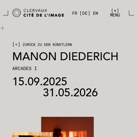
Zum Hauptinhalt springen
Cookie-Einstellungen
+
FR
DE
EN
MENU
<
ZURÜCK ZU DEN KÜNSTLERN
MANON DIEDERICH
ARCADES I
15.09.2025
31.05.2026