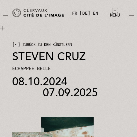
Zum Hauptinhalt springen
Cookie-Einstellungen
+
FR
DE
EN
MENU
<
ZURÜCK ZU DEN KÜNSTLERN
STEVEN CRUZ
ÉCHAPPÉE BELLE
08.10.2024
07.09.2025