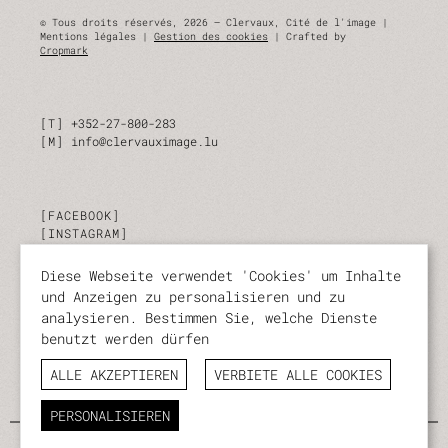
© Tous droits réservés, 2026 — Clervaux, Cité de l'image |
Mentions légales |
Gestion des cookies
| Crafted by
Cropmark
T
+352-27-800-283
M
info@clervauximage.lu
FACEBOOK
INSTAGRAM
LINKEDIN
Diese Webseite verwendet 'Cookies' um Inhalte
und Anzeigen zu personalisieren und zu
ABONNIEREN SIE UNSEREN NEWSLETTER
analysieren. Bestimmen Sie, welche Dienste
benutzt werden dürfen
Bleiben Sie jederzeit über unsere Aktivitäten und
Veranstaltungen auf dem Laufenden.
ALLE AKZEPTIEREN
VERBIETE ALLE COOKIES
ABONNIEREN
PERSONALISIEREN