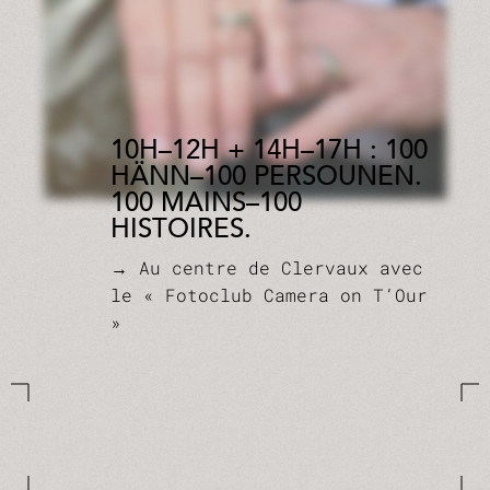
10H–12H + 14H–17H : 100
HÄNN–100 PERSOUNEN.
100 MAINS–100
HISTOIRES.
→ Au centre de Clervaux avec
le « Fotoclub Camera on T’Our
»