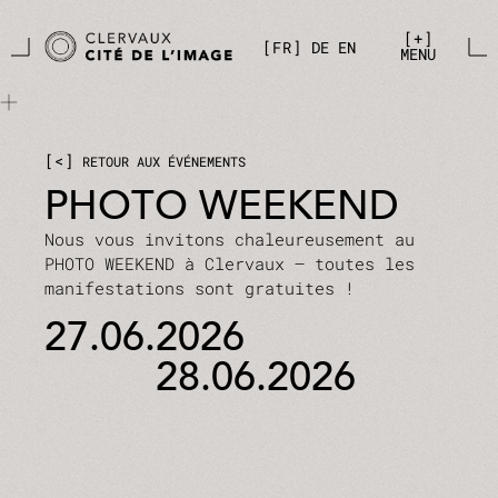
Aller directement au contenu principal
Panneau de gestion des cookies
+
FR
DE
EN
MENU
<
RETOUR AUX ÉVÉNEMENTS
PHOTO WEEKEND
Nous vous invitons chaleureusement au
PHOTO WEEKEND à Clervaux – toutes les
manifestations sont gratuites !
27.06.2026
28.06.2026