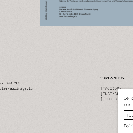
SUIVEZ-NOUS
27-800-283
clervauximage.lu
FACEBOOK
INSTAGRAM
Ce 
LINKEDIN
sur
TO
Pol