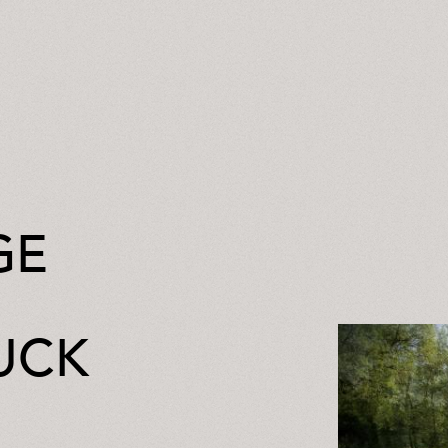
GE
UCK