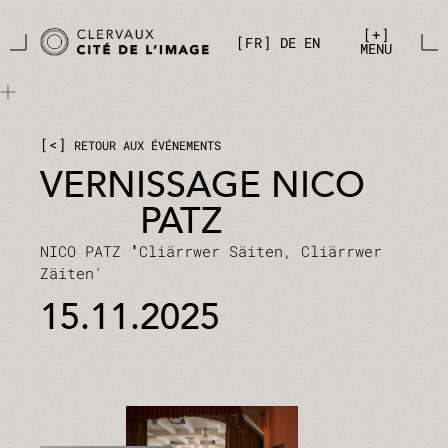
Aller directement au contenu principal
Panneau de gestion des cookies
+
FR
DE
EN
MENU
<
RETOUR AUX ÉVÉNEMENTS
VERNISSAGE NICO
PATZ
NICO PATZ
'
Cliärrwer Säiten, Cliärrwer
Zäiten'
15.11.2025