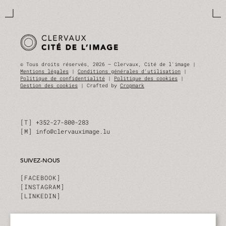
© Tous droits réservés, 2026 — Clervaux, Cité de l'image |
Mentions légales
|
Conditions générales d'utilisation
|
Politique de confidentialité
|
Politique des cookies
|
Gestion des cookies
| Crafted by
Cropmark
T
+352-27-800-283
M
info@clervauximage.lu
SUIVEZ-NOUS
FACEBOOK
INSTAGRAM
LINKEDIN
INSCRIVEZ-VOUS À NOTRE NEWSLETTER