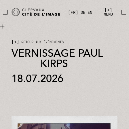
Aller directement au contenu principal
Panneau de gestion des cookies
+
FR
DE
EN
MENU
<
RETOUR AUX ÉVÉNEMENTS
VERNISSAGE PAUL
KIRPS
18.07.2026