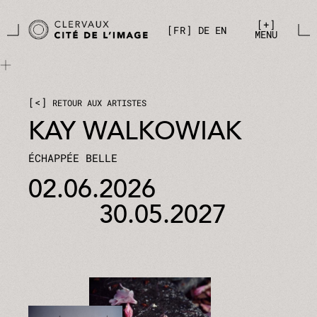
Aller directement au contenu principal
Panneau de gestion des cookies
+
FR
DE
EN
MENU
<
RETOUR AUX ARTISTES
KAY WALKOWIAK
ÉCHAPPÉE BELLE
02.06.2026
30.05.2027