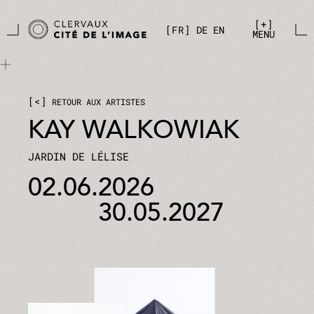
Aller directement au contenu principal
Panneau de gestion des cookies
+
FR
DE
EN
MENU
<
RETOUR AUX ARTISTES
KAY WALKOWIAK
JARDIN DE LÉLISE
02.06.2026
30.05.2027