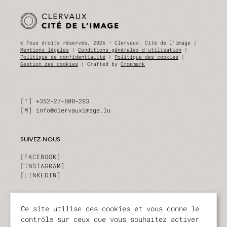
© Tous droits réservés, 2026 — Clervaux, Cité de l'image |
Mentions légales
|
Conditions générales d'utilisation
|
Politique de confidentialité
|
Politique des cookies
|
Gestion des cookies
| Crafted by
Cropmark
T
+352-27-800-283
M
info@clervauximage.lu
SUIVEZ-NOUS
FACEBOOK
INSTAGRAM
LINKEDIN
INSCRIVEZ-VOUS À NOTRE NEWSLETTER
Ce site utilise des cookies et vous donne le
contrôle sur ceux que vous souhaitez activer
Restez à tout moment informé sur nos activités et