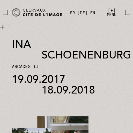
Zum Hauptinhalt springen
Cookie-Einstellungen
+
FR
DE
EN
MENU
INA
SCHOENENBURG
ARCADES II
19.09.2017
18.09.2018