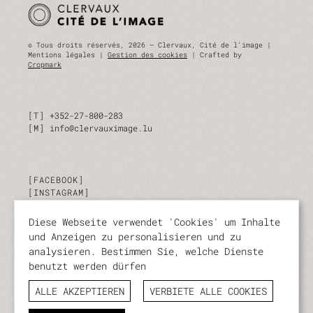
© Tous droits réservés, 2026 — Clervaux, Cité de l'image |
Mentions légales |
Gestion des cookies
| Crafted by
Cropmark
T
+352-27-800-283
M
info@clervauximage.lu
FACEBOOK
INSTAGRAM
LINKEDIN
Diese Webseite verwendet 'Cookies' um Inhalte
und Anzeigen zu personalisieren und zu
ABONNIEREN SIE UNSEREN NEWSLETTER
analysieren. Bestimmen Sie, welche Dienste
benutzt werden dürfen
Bleiben Sie jederzeit über unsere Aktivitäten und
Veranstaltungen auf dem Laufenden.
ALLE AKZEPTIEREN
VERBIETE ALLE COOKIES
ABONNIEREN