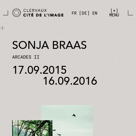
Zum Hauptinhalt springen
Cookie-Einstellungen
+
FR
DE
EN
MENU
SONJA BRAAS
ARCADES II
17.09.2015
16.09.2016