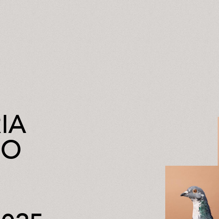
IA
NO