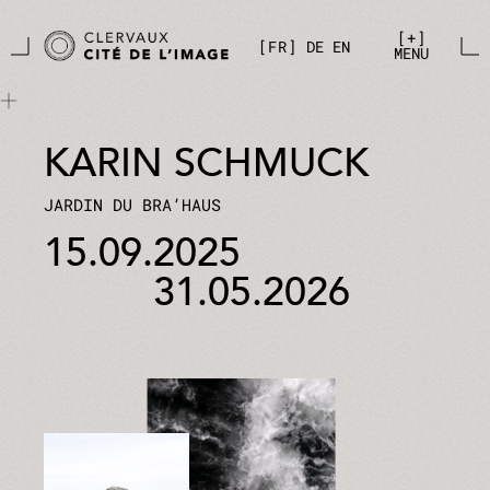
Aller directement au contenu principal
Panneau de gestion des cookies
+
FR
DE
EN
MENU
KARIN SCHMUCK
JARDIN DU BRA’HAUS
15.09.2025
31.05.2026