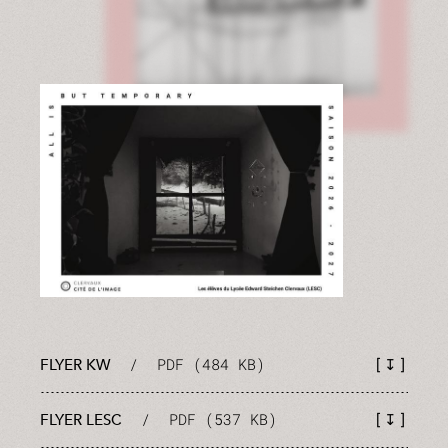
/
PDF (484 KB)
↧
FLYER KW
/
PDF (537 KB)
↧
FLYER LESC