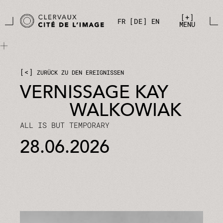
Zum Hauptinhalt springen
Cookie-Einstellungen
+
FR
DE
EN
MENU
<
ZURÜCK ZU DEN EREIGNISSEN
VERNISSAGE KAY
WALKOWIAK
ALL IS BUT TEMPORARY
28.06.2026