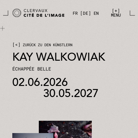
Zum Hauptinhalt springen
Cookie-Einstellungen
+
FR
DE
EN
MENU
<
ZURÜCK ZU DEN KÜNSTLERN
KAY WALKOWIAK
ÉCHAPPÉE BELLE
02.06.2026
30.05.2027