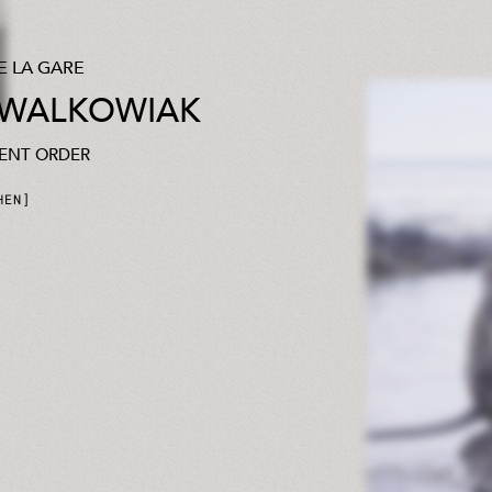
E LA GARE
 WALKOWIAK
RENT ORDER
HEN