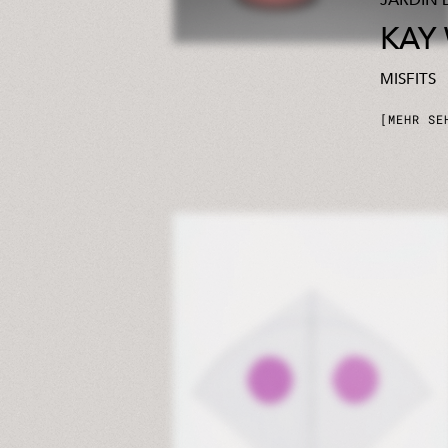
JARDIN D
KAY
MISFITS
MEHR SE