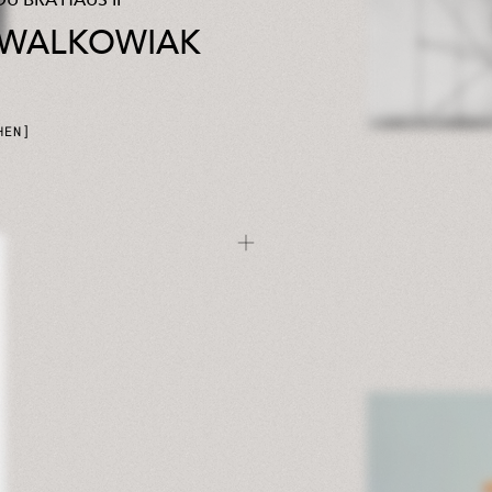
U BRA’HAUS II
 WALKOWIAK
HEN