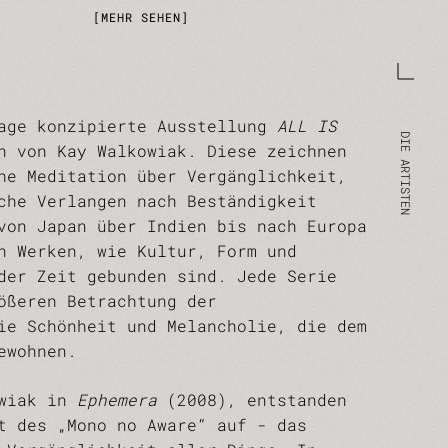
MEHR SEHEN
mage konzipierte Ausstellung
ALL IS
 von Kay Walkowiak. Diese zeichnen
he Meditation über Vergänglichkeit,
che Verlangen nach Beständigkeit
von Japan über Indien bis nach Europa
n Werken, wie Kultur, Form und
der Zeit gebunden sind. Jede Serie
ößeren Betrachtung der
ie Schönheit und Melancholie, die dem
ewohnen.
owiak in
Ephemera
(2008), entstanden
t des „Mono no Aware“ auf - das