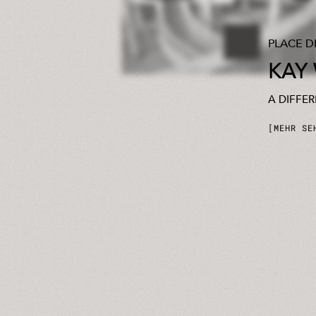
PLACE D
KAY
A DIFFE
MEHR SE