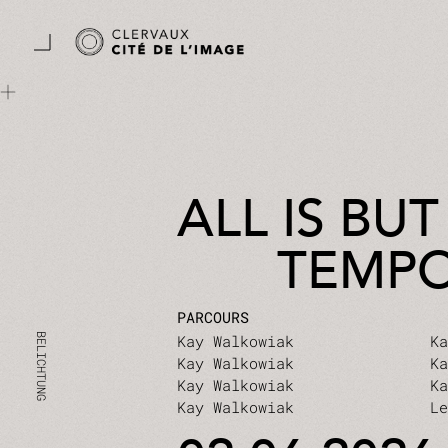
Zum Hauptinhalt springen
Cookie-Einstellungen
ALL IS BUT
TEMP
PARCOURS
Kay Walkowiak
K
Kay Walkowiak
K
Kay Walkowiak
K
Kay Walkowiak
L