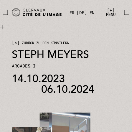
Zum Hauptinhalt springen
Cookie-Einstellungen
+
FR
DE
EN
MENU
<
ZURÜCK ZU DEN KÜNSTLERN
STEPH MEYERS
ARCADES I
14.10.2023
06.10.2024