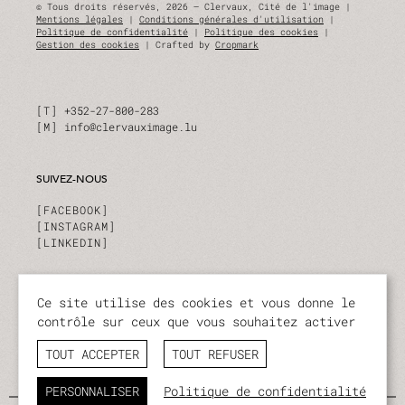
© Tous droits réservés, 2026 — Clervaux, Cité de l'image |
Mentions légales
|
Conditions générales d'utilisation
|
Politique de confidentialité
|
Politique des cookies
|
Gestion des cookies
| Crafted by
Cropmark
T
+352-27-800-283
M
info@clervauximage.lu
SUIVEZ-NOUS
FACEBOOK
INSTAGRAM
LINKEDIN
INSCRIVEZ-VOUS À NOTRE NEWSLETTER
Ce site utilise des cookies et vous donne le
contrôle sur ceux que vous souhaitez activer
Restez à tout moment informé sur nos activités et
événements.
TOUT ACCEPTER
TOUT REFUSER
JE M'ABONNE
PERSONNALISER
Politique de confidentialité