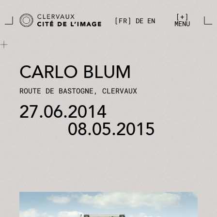
Aller directement au contenu principal
Panneau de gestion des cookies
+
FR
DE
EN
MENU
CARLO BLUM
ROUTE DE BASTOGNE, CLERVAUX
27.06.2014
08.05.2015