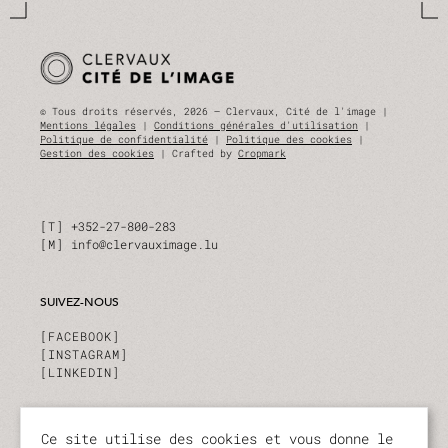
© Tous droits réservés, 2026 — Clervaux, Cité de l'image |
Mentions légales
|
Conditions générales d'utilisation
|
Politique de confidentialité
|
Politique des cookies
|
Gestion des cookies
| Crafted by
Cropmark
T
+352-27-800-283
M
info@clervauximage.lu
SUIVEZ-NOUS
FACEBOOK
INSTAGRAM
LINKEDIN
INSCRIVEZ-VOUS À NOTRE NEWSLETTER
Ce site utilise des cookies et vous donne le