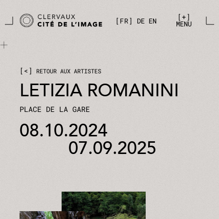
Aller directement au contenu principal
Panneau de gestion des cookies
+
FR
DE
EN
MENU
<
RETOUR AUX ARTISTES
LETIZIA ROMANINI
PLACE DE LA GARE
08.10.2024
07.09.2025