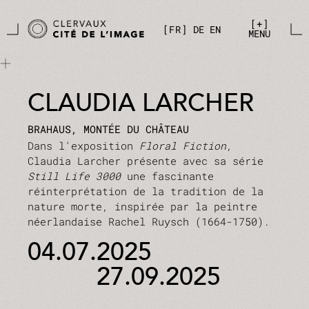
Aller directement au contenu principal
Panneau de gestion des cookies
+
FR
DE
EN
MENU
CLAUDIA LARCHER
BRAHAUS, MONTÉE DU CHÂTEAU
Dans l'exposition
Floral Fiction
,
Claudia Larcher présente avec sa série
Still Life 3000
une fascinante
réinterprétation de la tradition de la
nature morte, inspirée par la peintre
néerlandaise Rachel Ruysch (1664-1750).
04.07.2025
27.09.2025